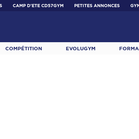
S
CAMP D'ETE CD57GYM
PETITES ANNONCES
GY
COMPÉTITION
EVOLUGYM
FORMA